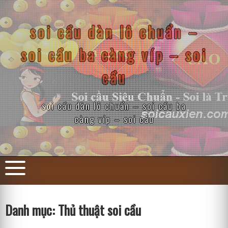
Skip
to
content
soi cầu dàn lô chuẩn –
soi cầu ba càng víp – soi
cầu
soi cầu dàn lô chuẩn – soi cầu ba
càng víp – soi cầu
Danh mục:
Thủ thuật soi cầu