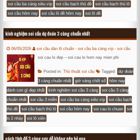
soi cầu ba càng siêu víp
soi cầu bạch thủ đề
soi cầu bạch thủ lô
soi cầu hôm nay
soi cầu lô đề hôm nay
soi lô đề
kinh nghiệm soi cầu dự đoán 3 càng chuẩn nhất
06/05/2026
soi cầu dàn lô chuẩn - soi cầu ba càng víp - soi cầu
soi cau lo dep – soi cau lo hom nay mien phi
Posted in:
Thủ thuật soi cầu
Tagged:
dự đoán
3 càng chuẩn nhất
giờ vàng chốt số
hôm nay
đánh con gì đẹp nhất
kinh nghiệm soi cầu 3 càng
soi cầu 3 càng
chuẩn nhất
soi cầu 3 miền
soi cầu ba càng siêu víp
soi cầu bạch
thủ đề
soi cầu bạch thủ lô
soi cầu hôm nay
soi cau lo chuan
soi
lo 2 nháy
soi lô xiên
cách tính đề 3 càng cực dễ không nên bỏ qua