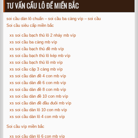
TƯ VẤN CẦU LÔ ĐỀ MIỀN BẮC
soi cầu dàn lô chuẩn – soi cầu ba càng víp – soi cầu
Soi cầu siêu cấp miền bắc
xs soi cầu bạch thủ lô 2 nháy mb víp
xs soi cầu ba càng mb víp
xs soi cầu bạch thủ đề mb víp
xs soi cầu bạch thủ lô kép mb víp
xs soi cầu bạch thủ lô mb víp
xs soi cầu cặp 3 càng mb víp
xs soi cầu dàn đề 4 con mb víp
xs soi cầu dàn đề 6 con mb víp
xs soi cầu dàn đề 8 con mb víp
xs soi cầu dàn đề 10 con mb víp
xs soi cầu dàn đề đầu đuôi mb víp
xs soi cầu dàn lô 10 con mb víp
xs soi cầu dàn lô 4 con mb víp
Soi cầu víp miền bắc
xs soi cầu dàn lô 6 con mb víp