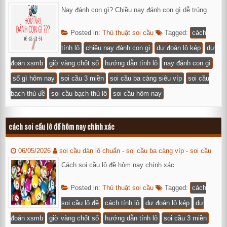
Nay đánh con gì? Chiều nay đánh con gì dễ trúng
Posted in:
Thủ thuật soi cầu
Tagged:
cách
tính lô
chiều nay đánh con gì
dự đoán lô kép
dự
đoán xsmb
giờ vàng chốt số
hướng dẫn tính lô
nay đánh con gì
số gì hôm nay
soi cầu 3 miền
soi cầu ba càng siêu víp
soi cầu
bạch thủ đề
soi cầu bạch thủ lô
soi cầu hôm nay
cách soi cầu lô đề hôm nay chính xác
06/05/2026
soi cầu dàn lô chuẩn - soi cầu ba càng víp - soi cầu
Cách soi cầu lô đề hôm nay chính xác
Posted in:
Thủ thuật soi cầu
Tagged:
cách
soi cầu lô đề
cách tính lô
dự đoán lô kép
dự
đoán xsmb
giờ vàng chốt số
hướng dẫn tính lô
soi cầu 3 miền