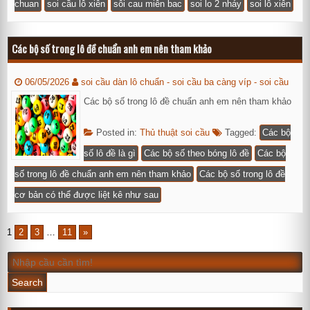
chuan
soi cầu lô xiên
sôi cau miên bac
soi lo 2 nháy
soi lô xiên
Các bộ số trong lô đề chuẩn anh em nên tham khảo
06/05/2026
soi cầu dàn lô chuẩn - soi cầu ba càng víp - soi cầu
Các bộ số trong lô đề chuẩn anh em nên tham khảo
Posted in:
Thủ thuật soi cầu
Tagged:
Các bộ
số lô đề là gì
Các bộ số theo bóng lô đề
Các bộ
số trong lô đề chuẩn anh em nên tham khảo
Các bộ số trong lô đề
cơ bản có thể được liệt kê như sau
1
2
3
…
11
»
Search