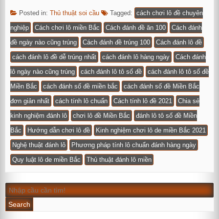
Posted in:
Thủ thuật soi cầu
Tagged:
cách chơi lô đề chuyên
nghiệp
Cách chơi lô miền Bắc
Cách đánh đề ăn 100
Cách đánh
đề ngày nào cũng trúng
Cách đánh đề trúng 100
Cách đánh lô đề
cách đánh lô đề dễ trúng nhất
cách đánh lô hàng ngày
Cách đánh
lô ngày nào cũng trúng
cách đánh lô tô số đề
cách đánh lô tô số đề
Miền Bắc
cách đánh số đề miền bắc
cách đánh số đề Miền Bắc
đơn giản nhất
cách tính lô chuẩn
Cách tính lô đề 2021
Chia sẻ
kinh nghiệm đánh lô
chơi lô đề Miền Bắc
đánh lô tô số đề Miền
Bắc
Hướng dẫn chơi lô đề
Kinh nghiệm chơi lô de miền Bắc 2021
Nghệ thuật đánh lô
Phương pháp tính lô chuẩn đánh hàng ngày
Quy luật lô de miền Bắc
Thủ thuật đánh lô miền
Search