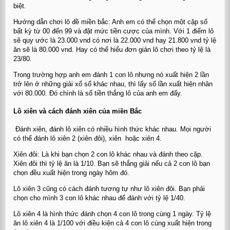
biệt.
Hướng dẫn chơi lô đề miền bắc: Anh em có thể chọn một cặp số
bất kỳ từ 00 đến 99 và đặt mức tiền cược của mình. Với 1 điểm lô
sẽ quy ước là 23.000 vnd có nơi là 22.000 vnd hay 21.800 vnd tỷ lệ
ăn sẽ là 80.000 vnd. Hay có thể hiểu đơn giản lô chơi theo tỷ lệ là
23/80.
Trong trường hợp anh em đánh 1 con lô nhưng nó xuất hiện 2 lần
trở lên ở những giải xổ số khác nhau, thì lấy số lần xuất hiện nhân
với 80.000. Đó chính là số tiền thắng lô của anh em đấy.
Lô xiên và cách đánh xiên của miền Bắc
Đánh xiên, đánh lô xiên có nhiều hình thức khác nhau. Mọi người
có thể đánh lô xiên 2 (xiên đôi), xiên hoặc xiên 4.
Xiên đôi: Là khi bạn chọn 2 con lô khác nhau và đánh theo cặp.
Xiên đôi thì tỷ lệ ăn là 1/10. Bạn sẽ thắng giải nếu cả 2 con lô bạn
chọn đều xuất hiện trong ngày hôm đó.
Lô xiên 3 cũng có cách đánh tương tự như lô xiên đôi. Bạn phải
chọn cho mình 3 con lô khác nhau để đánh với tỷ lệ 1/40.
Lô xiên 4 là hình thức đánh chọn 4 con lô trong cùng 1 ngày. Tỷ lệ
ăn lô xiên 4 là 1/100 với điều kiện cả 4 con lô cùng xuất hiện trong