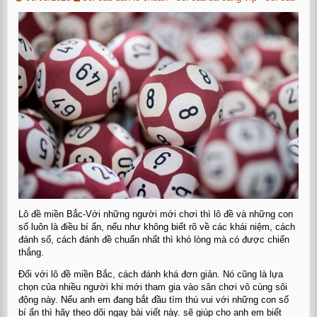
Lô đề miền Bắc-Với những người mới chơi thì lô đề và những con
số luôn là điều bí ẩn, nếu như không biết rõ về các khái niệm, cách
đánh số, cách đánh đề chuẩn nhất thì khó lòng mà có được chiến
thắng.
Đối với lô đề miền Bắc, cách đánh khá đơn giản. Nó cũng là lựa
chọn của nhiều người khi mới tham gia vào sân chơi vô cùng sôi
động này. Nếu anh em đang bắt đầu tìm thú vui với những con số
bí ẩn thì hãy theo dõi ngay bài viết này. sẽ giúp cho anh em biết