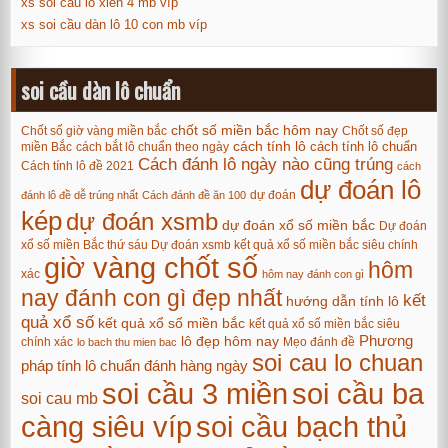
xs soi cầu lô xiên 4 mb víp
xs soi cầu dàn lô 10 con mb víp
soi cầu dàn lô chuẩn
chốt số miền bắc hôm nay
Chốt số đẹp
Chốt số giờ vàng miền bắc
cách tính lô
cách tính lô chuẩn
miền Bắc
cách bắt lô chuẩn theo ngày
Cách đánh lô ngày nào cũng trúng
Cách tính lô đề 2021
cách
dự đoán lô
dự đoán
đánh lô đề dễ trúng nhất
Cách đánh đề ăn 100
kép
dự đoán xsmb
dự đoán xổ số miền bắc
Dự đoán
xổ số miền Bắc thứ sáu Dự đoán xsmb kết quả xổ số miền bắc siêu chính
giờ vàng chốt số
hôm
xác
hôm nay đánh con gì
nay đánh con gì đẹp nhất
kết
hướng dẫn tính lô
quả xổ số
kết quả xổ số miền bắc
kết quả xổ số miền bắc siêu
lô đẹp hôm nay
Phương
chính xác
lo bach thu mien bac
Mẹo đánh đề
soi cau lo chuan
pháp tính lô chuẩn đánh hàng ngày
soi cầu 3 miền
soi cầu ba
soi cau mb
càng siêu víp
soi cầu bạch thủ