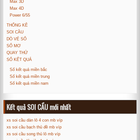
Max 3D
Max 4D
Power 6/55
THỐNG KÊ
SOI CẦU
DÒ VÉ SỐ
SỔ MƠ
QUAY THỬ
SỐ KẾT QUẢ
Số kết quả miền bắc
Số kết quả miền trung
Số kết quả miền nam
Kết quả SOI CẦU mới nhất
xs soi cầu dàn lô 4 con mb víp
xs soi cầu bạch thủ đề mb víp
xs soi cầu song thủ lô mb víp