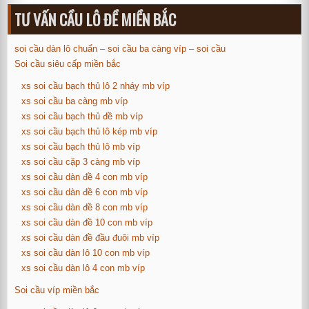
TƯ VẤN CẦU LÔ ĐỀ MIỀN BẮC
soi cầu dàn lô chuẩn – soi cầu ba càng víp – soi cầu
Soi cầu siêu cấp miền bắc
xs soi cầu bạch thủ lô 2 nháy mb víp
xs soi cầu ba càng mb víp
xs soi cầu bạch thủ đề mb víp
xs soi cầu bạch thủ lô kép mb víp
xs soi cầu bạch thủ lô mb víp
xs soi cầu cặp 3 càng mb víp
xs soi cầu dàn đề 4 con mb víp
xs soi cầu dàn đề 6 con mb víp
xs soi cầu dàn đề 8 con mb víp
xs soi cầu dàn đề 10 con mb víp
xs soi cầu dàn đề đầu đuôi mb víp
xs soi cầu dàn lô 10 con mb víp
xs soi cầu dàn lô 4 con mb víp
Soi cầu víp miền bắc