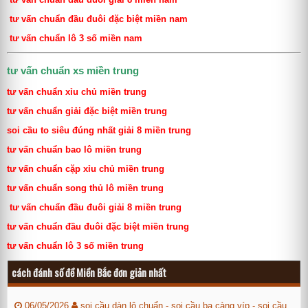
tư vấn chuẩn đầu đuôi đặc biệt miền nam
tư vấn chuẩn lô 3 số miền nam
tư vấn chuẩn xs miền trung
tư vấn chuẩn xỉu chủ miền trung
tư vấn chuẩn giải đặc biệt miền trung
soi cầu to siêu đúng nhất giải 8 miền trung
tư vấn chuẩn bao lô miền trung
tư vấn chuẩn cặp xỉu chủ miền trung
tư vấn chuẩn song thủ lô miền trung
tư vấn chuẩn đầu đuôi giải 8 miền trung
tư vấn chuẩn đầu đuôi đặc biệt miền trung
tư vấn chuẩn lô 3 số miền trung
cách đánh số đề Miền Bắc đơn giản nhất
06/05/2026
soi cầu dàn lô chuẩn - soi cầu ba càng víp - soi cầu