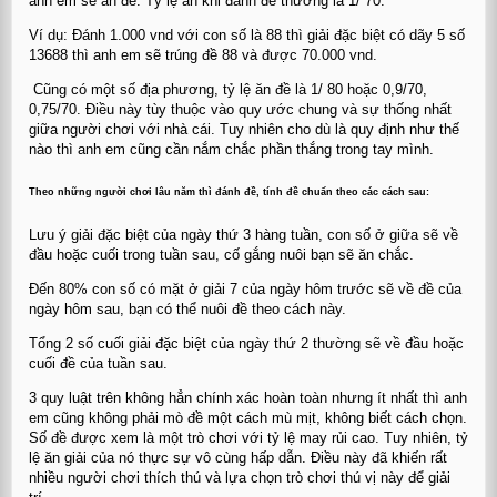
anh em sẽ ăn đề. Tỷ lệ ăn khi đánh đề thường là 1/ 70.
Ví dụ: Đánh 1.000 vnd với con số là 88 thì giải đặc biệt có dãy 5 số
13688 thì anh em sẽ trúng đề 88 và được 70.000 vnd.
Cũng có một số địa phương, tỷ lệ ăn đề là 1/ 80 hoặc 0,9/70,
0,75/70. Điều này tùy thuộc vào quy ước chung và sự thống nhất
giữa người chơi với nhà cái. Tuy nhiên cho dù là quy định như thế
nào thì anh em cũng cần nắm chắc phần thắng trong tay mình.
Theo những người chơi lâu năm thì đánh đề, tính đề chuẩn theo các cách sau:
Lưu ý giải đặc biệt của ngày thứ 3 hàng tuần, con số ở giữa sẽ về
đầu hoặc cuối trong tuần sau, cố gắng nuôi bạn sẽ ăn chắc.
Đến 80% con số có mặt ở giải 7 của ngày hôm trước sẽ về đề của
ngày hôm sau, bạn có thể nuôi đề theo cách này.
Tổng 2 số cuối giải đặc biệt của ngày thứ 2 thường sẽ về đầu hoặc
cuối đề của tuần sau.
3 quy luật trên không hẳn chính xác hoàn toàn nhưng ít nhất thì anh
em cũng không phải mò đề một cách mù mịt, không biết cách chọn.
Số đề được xem là một trò chơi với tỷ lệ may rủi cao. Tuy nhiên, tỷ
lệ ăn giải của nó thực sự vô cùng hấp dẫn. Điều này đã khiến rất
nhiều người chơi thích thú và lựa chọn trò chơi thú vị này để giải