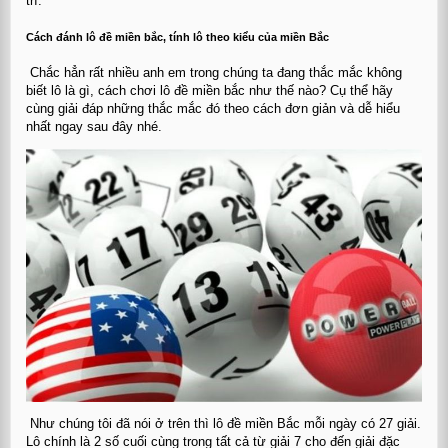
trí.
Cách đánh lô đề miền bắc, tính lô theo kiểu của miền Bắc
Chắc hẳn rất nhiều anh em trong chúng ta đang thắc mắc không
biết lô là gì, cách chơi lô đề miền bắc như thế nào? Cụ thể hãy
cùng giải đáp những thắc mắc đó theo cách đơn giản và dễ hiểu
nhất ngay sau đây nhé.
Như chúng tôi đã nói ở trên thì lô đề miền Bắc mỗi ngày có 27 giải.
Lô chính là 2 số cuối cùng trong tất cả từ giải 7 cho đến giải đặc