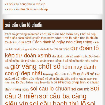
xs soi cầu song thủ lô mb víp
xs soi cầu dàn đề 4 con mb víp
soi cầu dàn lô chuẩn
chốt số miền bắc hôm nay
Chốt số đẹp
Chốt số giờ vàng miền bắc
cách tính lô
cách tính lô chuẩn
miền Bắc
cách bắt lô chuẩn theo ngày
Cách đánh lô ngày nào cũng trúng
Cách tính lô đề 2021
cách
dự đoán lô
dự đoán
đánh lô đề dễ trúng nhất
Cách đánh đề ăn 100
kép
dự đoán xsmb
dự đoán xổ số miền bắc
Dự đoán
xổ số miền Bắc thứ sáu Dự đoán xsmb kết quả xổ số miền bắc siêu chính
giờ vàng chốt số
hôm nay đánh
xác
con gì đẹp nhất
kết quả xổ số
hướng dẫn tính lô
kết
quả xổ số miền bắc
kết quả xổ số miền bắc siêu chính xác
lo bach thu
lô đẹp hôm nay
Phương pháp tính lô chuẩn
mien bac
Mẹo đánh đề
soi
soi cau lo chuan
soi cau mb
đánh hàng ngày
cầu 3 miền
soi cầu ba càng
siêu víp
soi cầu bạch thủ lô
soi