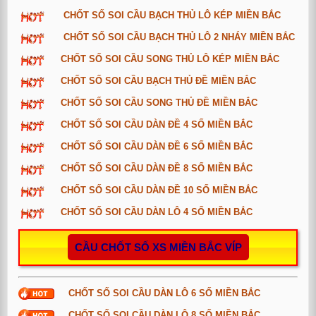
CHỐT SỐ SOI CẦU BẠCH THỦ LÔ KÉP MIỀN BẮC
CHỐT SỐ SOI CẦU BẠCH THỦ LÔ 2 NHÁY MIỀN BẮC
CHỐT SỐ SOI CẦU SONG THỦ LÔ KÉP MIỀN BẮC
CHỐT SỐ SOI CẦU BẠCH THỦ ĐỀ MIỀN BẮC
CHỐT SỐ SOI CẦU SONG THỦ ĐỀ MIỀN BẮC
CHỐT SỐ SOI CẦU DÀN ĐỀ 4 SỐ MIỀN BẮC
CHỐT SỐ SOI CẦU DÀN ĐỀ 6 SỐ MIỀN BẮC
CHỐT SỐ SOI CẦU DÀN ĐỀ 8 SỐ MIỀN BẮC
CHỐT SỐ SOI CẦU DÀN ĐỀ 10 SỐ MIỀN BẮC
CHỐT SỐ SOI CẦU DÀN LÔ 4 SỐ MIỀN BẮC
CẦU CHỐT SỐ XS MIỀN BẮC VÍP
CHỐT SỐ SOI CẦU DÀN LÔ 6 SỐ MIỀN BẮC
CHỐT SỐ SOI CẦU DÀN LÔ 8 SỐ MIỀN BẮC