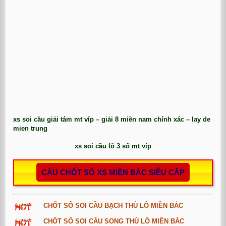
xs soi cầu giải tám mt víp – giải 8 miền nam chính xác – lay de
mien trung
xs soi cầu lô 3 số mt víp
CẦU CHỐT SỐ XS MIỀN BẮC SIÊU CẤP
CHỐT SỐ SOI CẦU BẠCH THỦ LÔ MIỀN BẮC
CHỐT SỐ SOI CẦU SONG THỦ LÔ MIỀN BẮC