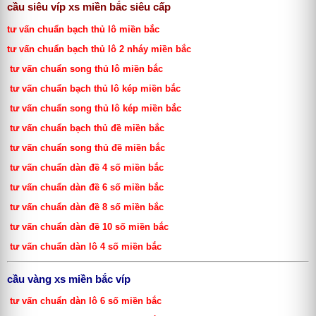
cầu siêu víp xs miền bắc siêu cấp
tư vấn chuẩn bạch thủ lô miền bắc
tư vấn chuẩn bạch thủ lô 2 nháy miền bắc
tư vấn chuẩn song thủ lô miền bắc
tư vấn chuẩn bạch thủ lô kép miền bắc
tư vấn chuẩn song thủ lô kép miền bắc
tư vấn chuẩn bạch thủ đề miền bắc
tư vấn chuẩn song thủ đề miền bắc
tư vấn chuẩn dàn đề 4 số miền bắc
tư vấn chuẩn dàn đề 6 số miền bắc
tư vấn chuẩn dàn đề 8 số miền bắc
tư vấn chuẩn dàn đề 10 số miền bắc
tư vấn chuẩn dàn lô 4 số miền bắc
cầu vàng xs miền bắc víp
tư vấn chuẩn dàn lô 6 số miền bắc