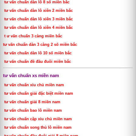
tư vấn chuẩn dàn lô 8 số miền bắc
tư vấn chuẩn dàn lô xiên 2 miền bắc
tư vấn chuẩn dàn lô xiên 3 miền bắc
tư vấn chuẩn dàn lô xiên 4 miền bắc
t ư vấn chuẩn 3 càng miền bắc
tư vấn chuẩn dàn 3 càng 2 số miền bắc
tư vấn chuẩn dàn lô 10 số miền bắc
tư vấn chuẩn đề đầu đuôi miền bắc
tư vấn chuẩn xs miền nam
tư vấn chuẩn xỉu chủ miền nam
tư vấn chuẩn giải đặc biệt miền nam
tư vấn chuẩn giải 8 miền nam
tư vấn chuẩn bao lô miền nam
tư vấn chuẩn cặp xỉu chủ miền nam
tư vấn chuẩn song thủ lô miền nam
tư vấn chuẩn đầu đuôi giải 8 miền nam