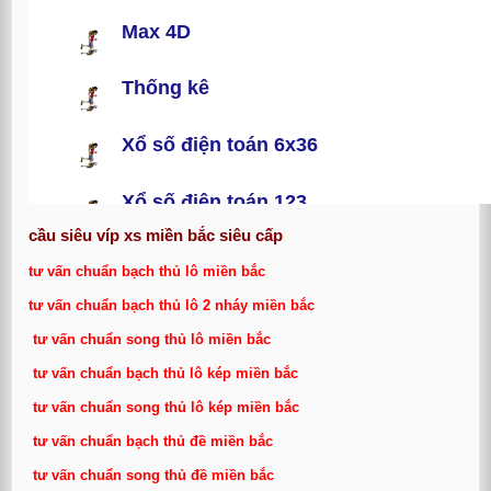
cầu siêu víp xs miền bắc siêu cấp
tư vấn chuẩn bạch thủ lô miền bắc
tư vấn chuẩn bạch thủ lô 2 nháy miền bắc
tư vấn chuẩn song thủ lô miền bắc
tư vấn chuẩn bạch thủ lô kép miền bắc
tư vấn chuẩn song thủ lô kép miền bắc
tư vấn chuẩn bạch thủ đề miền bắc
tư vấn chuẩn song thủ đề miền bắc