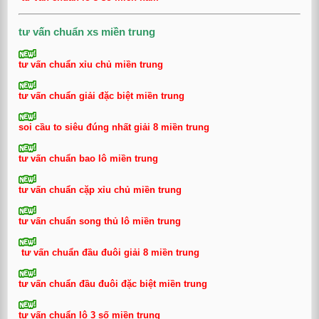
tư vấn chuẩn xs miền trung
tư vấn chuẩn xỉu chủ miền trung
tư vấn chuẩn giải đặc biệt miền trung
soi cầu to siêu đúng nhất giải 8 miền trung
tư vấn chuẩn bao lô miền trung
tư vấn chuẩn cặp xỉu chủ miền trung
tư vấn chuẩn song thủ lô miền trung
tư vấn chuẩn đầu đuôi giải 8 miền trung
tư vấn chuẩn đầu đuôi đặc biệt miền trung
tư vấn chuẩn lô 3 số miền trung