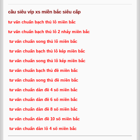
cầu siêu víp xs miền bắc siêu cấp
tư vấn chuẩn bạch thủ lô miền bắc
tư vấn chuẩn bạch thủ lô 2 nháy miền bắc
tư vấn chuẩn song thủ lô miền bắc
tư vấn chuẩn bạch thủ lô kép miền bắc
tư vấn chuẩn song thủ lô kép miền bắc
tư vấn chuẩn bạch thủ đề miền bắc
tư vấn chuẩn song thủ đề miền bắc
tư vấn chuẩn dàn đề 4 số miền bắc
tư vấn chuẩn dàn đề 6 số miền bắc
tư vấn chuẩn dàn đề 8 số miền bắc
tư vấn chuẩn dàn đề 10 số miền bắc
tư vấn chuẩn dàn lô 4 số miền bắc