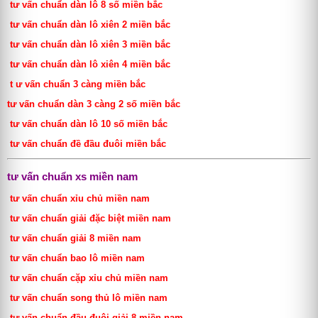
tư vấn chuẩn dàn lô 8 số miền bắc
tư vấn chuẩn dàn lô xiên 2 miền bắc
tư vấn chuẩn dàn lô xiên 3 miền bắc
tư vấn chuẩn dàn lô xiên 4 miền bắc
t ư vấn chuẩn 3 càng miền bắc
tư vấn chuẩn dàn 3 càng 2 số miền bắc
tư vấn chuẩn dàn lô 10 số miền bắc
tư vấn chuẩn đề đầu đuôi miền bắc
tư vấn chuẩn xs miền nam
tư vấn chuẩn xỉu chủ miền nam
tư vấn chuẩn giải đặc biệt miền nam
tư vấn chuẩn giải 8 miền nam
tư vấn chuẩn bao lô miền nam
tư vấn chuẩn cặp xỉu chủ miền nam
tư vấn chuẩn song thủ lô miền nam
tư vấn chuẩn đầu đuôi giải 8 miền nam