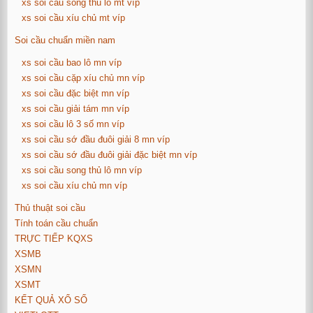
xs soi cầu song thủ lô mt víp
xs soi cầu xíu chủ mt víp
Soi cầu chuẩn miền nam
xs soi cầu bao lô mn víp
xs soi cầu cặp xíu chủ mn víp
xs soi cầu đặc biệt mn víp
xs soi cầu giải tám mn víp
xs soi cầu lô 3 số mn víp
xs soi cầu sớ đầu đuôi giải 8 mn víp
xs soi cầu sớ đầu đuôi giải đặc biệt mn víp
xs soi cầu song thủ lô mn víp
xs soi cầu xíu chủ mn víp
Thủ thuật soi cầu
Tính toán cầu chuẩn
TRỰC TIẾP KQXS
XSMB
XSMN
XSMT
KẾT QUẢ XỔ SỐ