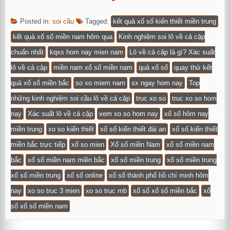
Posted in:
soi cầu
Tagged:
kết quả xổ số kiến thiết miền trung
kết quả xổ số miền nam hôm qua
Kinh nghiệm soi lô về cả cặp
chuẩn nhất
kqxs hom nay mien nam
Lô về cả cặp là gì? Xác suất
lô về cả cặp
miền nam xổ số miền nam
quả xổ số
quay thử kết
quả xổ số miền bắc
so xo miem nam
sx ngay hom nay
Top
những kinh nghiệm soi cầu lô về cả cặp
truc xo so
truc xo so hom
nay
Xác suất lô về cả cặp
xem xo so hom nay
xổ số hôm nay
miền trung
xo so kiến thiết
xổ số kiến thiết đài an
xổ số kiến thiết
miền bắc trực tiếp
xổ so mien
Xổ số miền Nam
xổ số miền nam
bắc
xổ số miền nam miền bắc
xổ số miền trung
xổ số miền trung
xổ số miền trung
xổ số online
xổ số thành phố hồ chí minh hôm
nay
xo so truc 3 mien
xo so truc mb
xổ số xổ số miền bắc
xổ
số xổ số miền nam