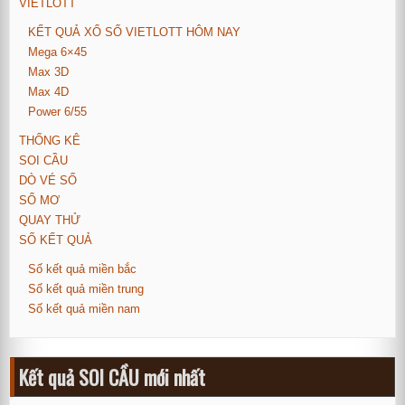
VIETLOTT
KẾT QUẢ XỔ SỐ VIETLOTT HÔM NAY
Mega 6×45
Max 3D
Max 4D
Power 6/55
THỐNG KÊ
SOI CẦU
DÒ VÉ SỐ
SỔ MƠ
QUAY THỬ
SỐ KẾT QUẢ
Số kết quả miền bắc
Số kết quả miền trung
Số kết quả miền nam
Kết quả SOI CẦU mới nhất