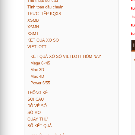
Thủ thuật soi cầu
Tính toán cầu chuẩn
t
TRỰC TIẾP KQXS
t
XSMB
tư
XSMN
XSMT
tư
KẾT QUẢ XỔ SỐ
VIETLOTT
KẾT QUẢ XỔ SỐ VIETLOTT HÔM NAY
Mega 6×45
Max 3D
Max 4D
Power 6/55
THỐNG KÊ
SOI CẦU
DÒ VÉ SỐ
SỔ MƠ
QUAY THỬ
SỐ KẾT QUẢ