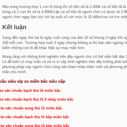
Nếu trong trường hợp 1 con lô trúng thì số tiền sẽ là 2.400k và số tiền lã 
trúng cả 2 con thì sẽ là 4.800k/cặp và số tiền lã người chơi có được là 2.9
người chơi ngay làm tức trở lại nuôi số với mức là 10 điểm/con và tìm một
Kết luận
Sang đến ngày thứ ba là ngày cuối cùng của dàn 10 số khung 3 ngày khi ng
100 mỗi con. Trường hợp nuôi 3 ngày nhưng không ra thì bạn nên ngừng ch
kiếm những con lô đề khác thật sự may mắn hơn.
Mong rằng với những kinh nghiệm trên đây người chơ có thể nắm bắt dàn 
Lô đề luôn có may mắn và rủi ro vì vậy kinh nghiệm trên đây không phải lu
phương pháp này người chơi cũng nên tham khảo thêm một vài phương phá
mắn cho mình.
cầu siêu víp xs miền bắc siêu cấp
tư vấn chuẩn bạch thủ lô miền bắc
tư vấn chuẩn bạch thủ lô 2 nháy miền bắc
tư vấn chuẩn song thủ lô miền bắc
tư vấn chuẩn bạch thủ lô kép miền bắc
tư vấn chuẩn song thủ lô kép miền bắc