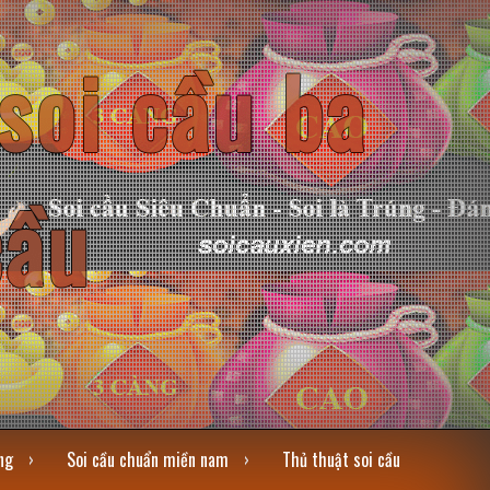
soi cầu ba
cầu
ng
Soi cầu chuẩn miền nam
Thủ thuật soi cầu