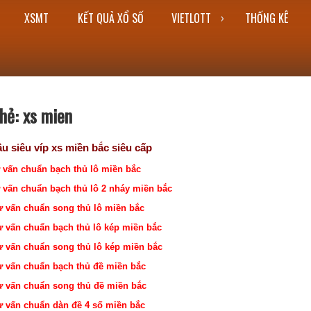
XSMT
KẾT QUẢ XỔ SỐ
VIETLOTT
THỐNG KÊ
hẻ:
xs mien
ầu siêu víp xs miền bắc siêu cấp
ư vấn chuẩn bạch thủ lô miền bắc
ư vấn chuẩn bạch thủ lô 2 nháy miền bắc
ư vấn chuẩn song thủ lô miền bắc
ư vấn chuẩn bạch thủ lô kép miền bắc
ư vấn chuẩn song thủ lô kép miền bắc
ư vấn chuẩn bạch thủ đề miền bắc
ư vấn chuẩn song thủ đề miền bắc
ư vấn chuẩn dàn đề 4 số miền bắc