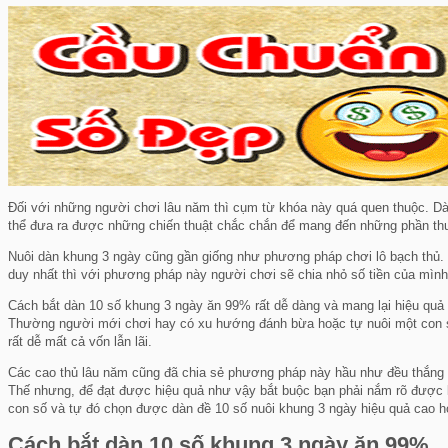
Đối với những người chơi lâu năm thì cụm từ khóa này quá quen thuộc. Dà
thể đưa ra được những chiến thuật chắc chắn để mang đến những phần thưở
Nuôi dàn khung 3 ngày cũng gần giống như phương pháp chơi lô bạch thủ. T
duy nhất thì với phương pháp này người chơi sẽ chia nhỏ số tiền của mình
Cách bắt dàn 10 số khung 3 ngày ăn 99% rất dễ dàng và mang lại hiệu quả c
Thường người mới chơi hay có xu hướng đánh bừa hoặc tự nuôi một con s
rất dễ mất cả vốn lẫn lãi.
Các cao thủ lâu năm cũng đã chia sẻ phương pháp này hầu như đều thắng rấ
Thế nhưng, để đạt được hiệu quả như vậy bắt buộc bạn phải nắm rõ được k
con số và tự đó chọn được dàn đề 10 số nuôi khung 3 ngày hiệu quả cao h
Cách bắt dàn 10 số khung 3 ngày ăn 99%