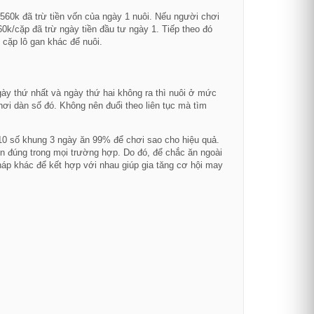
là 560k đã trừ tiền vốn của ngày 1 nuôi. Nếu người chơi
60k/cặp đã trừ ngày tiền đầu tư ngày 1. Tiếp theo đó
 cặp lô gan khác để nuôi.
ày thứ nhất và ngày thứ hai không ra thì nuôi ở mức
ơi dàn số đó. Không nên đuổi theo liên tục mà tìm
10 số khung 3 ngày ăn 99% để chơi sao cho hiệu quả.
ôn đúng trong mọi trường hợp. Do đó, để chắc ăn ngoài
p khác để kết hợp với nhau giúp gia tăng cơ hội may