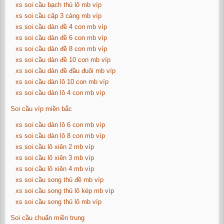
xs soi cầu bạch thủ lô mb víp
xs soi cầu cặp 3 càng mb víp
xs soi cầu dàn đề 4 con mb víp
xs soi cầu dàn đề 6 con mb víp
xs soi cầu dàn đề 8 con mb víp
xs soi cầu dàn đề 10 con mb víp
xs soi cầu dàn đề đầu đuôi mb víp
xs soi cầu dàn lô 10 con mb víp
xs soi cầu dàn lô 4 con mb víp
Soi cầu víp miền bắc
xs soi cầu dàn lô 6 con mb víp
xs soi cầu dàn lô 8 con mb víp
xs soi cầu lô xiên 2 mb víp
xs soi cầu lô xiên 3 mb víp
xs soi cầu lô xiên 4 mb víp
xs soi cầu song thủ đề mb víp
xs soi cầu song thủ lô kép mb víp
xs soi cầu song thủ lô mb víp
Soi cầu chuẩn miền trung