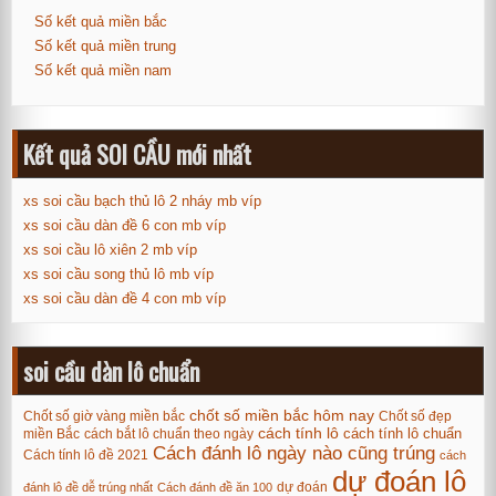
Số kết quả miền bắc
Số kết quả miền trung
Số kết quả miền nam
Kết quả SOI CẦU mới nhất
xs soi cầu bạch thủ lô 2 nháy mb víp
xs soi cầu dàn đề 6 con mb víp
xs soi cầu lô xiên 2 mb víp
xs soi cầu song thủ lô mb víp
xs soi cầu dàn đề 4 con mb víp
soi cầu dàn lô chuẩn
chốt số miền bắc hôm nay
Chốt số đẹp
Chốt số giờ vàng miền bắc
cách tính lô
cách tính lô chuẩn
miền Bắc
cách bắt lô chuẩn theo ngày
Cách đánh lô ngày nào cũng trúng
Cách tính lô đề 2021
cách
dự đoán lô
dự đoán
đánh lô đề dễ trúng nhất
Cách đánh đề ăn 100