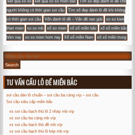
kết quả xổ số
kết quả xổ số miền bắc
Tìm số đẹp đánh lô đề cho
người không có thời gian soi cầu
Tìm số đẹp đánh lô đề khi không
có thời gian soi cầu
Vốn đánh lô đề – Vấn đề nan giải
xo so kien
thiet mien
xo so mb
xổ so mien
xổ số miền bắc
xổ số miền bắc
hôm nay
xo so mien hom nay
Xổ số miền Nam
xổ số miền trung
Search
TƯ VẤN CẦU LÔ ĐỀ MIỀN BẮC
soi cầu dàn lô chuẩn – soi cầu ba càng víp – soi cầu
Soi cầu siêu cấp miền bắc
xs soi cầu bạch thủ lô 2 nháy mb víp
xs soi cầu ba càng mb víp
xs soi cầu bạch thủ đề mb víp
xs soi cầu bạch thủ lô kép mb víp