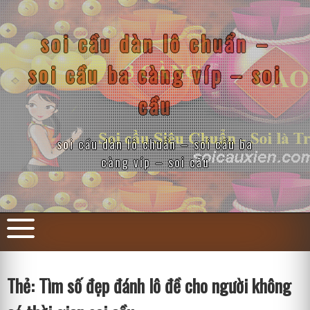
Skip
to
content
soi cầu dàn lô chuẩn –
soi cầu ba càng víp – soi
cầu
soi cầu dàn lô chuẩn – soi cầu ba
càng víp – soi cầu
Thẻ:
Tìm số đẹp đánh lô đề cho người không