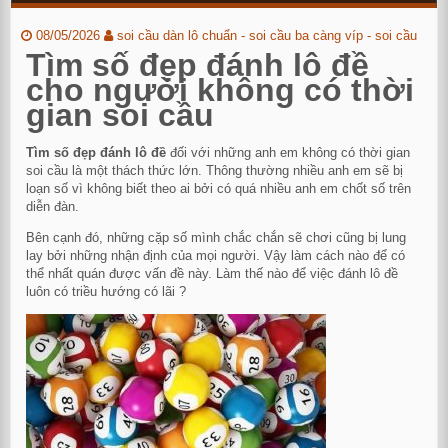
08/05/2026
soi cầu dàn lô chuẩn - soi cầu ba càng víp - soi cầu
Tìm số đẹp đánh lô đề
cho người không có thời
gian soi cầu
Tìm số đẹp đánh lô đề
đối với những anh em không có thời gian
soi cầu là một thách thức lớn. Thông thường nhiều anh em sẽ bị
loạn số vì không biết theo ai bởi có quá nhiều anh em chốt số trên
diễn đàn.
Bên cạnh đó, những cặp số mình chắc chắn sẽ chơi cũng bị lung
lay bởi những nhận định của mọi người. Vậy làm cách nào để có
thể nhất quán được vấn đề này. Làm thế nào để việc đánh lô đề
luôn có triều hướng có lãi ?