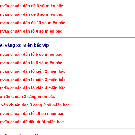
ư vấn chuẩn dàn đề 6 số miền bắc
ư vấn chuẩn dàn đề 8 số miền bắc
ư vấn chuẩn dàn đề 10 số miền bắc
ư vấn chuẩn dàn lô 4 số miền bắc
ầu vàng xs miền bắc víp
ư vấn chuẩn dàn lô 6 số miền bắc
ư vấn chuẩn dàn lô 8 số miền bắc
ư vấn chuẩn dàn lô xiên 2 miền bắc
ư vấn chuẩn dàn lô xiên 3 miền bắc
ư vấn chuẩn dàn lô xiên 4 miền bắc
 ư vấn chuẩn 3 càng miền bắc
ư vấn chuẩn dàn 3 càng 2 số miền bắc
ư vấn chuẩn dàn lô 10 số miền bắc
ư vấn chuẩn đề đầu đuôi miền bắc