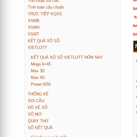
Thủ thuật soi cầu
Tính toán cầu chuẩn
t
TRỰC TIẾP KQXS
t
XSMB
tư
XSMN
XSMT
tư
KẾT QUẢ XỔ SỐ
VIETLOTT
KẾT QUẢ XỔ SỐ VIETLOTT HÔM NAY
Mega 6×45
Max 3D
Max 4D
Power 6/55
THỐNG KÊ
SOI CẦU
DÒ VÉ SỐ
SỔ MƠ
QUAY THỬ
SỐ KẾT QUẢ