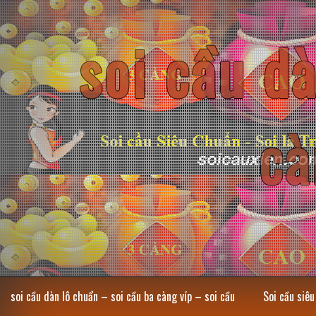
Skip
to
content
soi cầu d
cà
soi cầu dàn lô chuẩn – soi cầu ba càng víp – soi cầu
Soi cầu siê