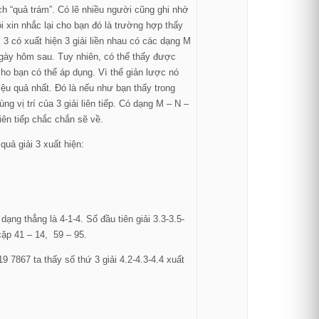
h “quả trám”. Có lẽ nhiều người cũng ghi nhớ
i xin nhắc lại cho bạn đó là trường hợp thấy
ải 3 có xuất hiện 3 giải liền nhau có các dạng M
gày hôm sau. Tuy nhiên, có thể thấy được
cho bạn có thể áp dụng. Vì thế giản lược nó
ệu quả nhất. Đó là nếu như bạn thấy trong
ng vị trí của 3 giải liên tiếp. Có dạng M – N –
iên tiếp chắc chắn sẽ về.
quả giải 3 xuất hiện:
dạng thẳng là 4-1-4. Số đầu tiên giải 3.3-3.5-
cặp 41 – 14, 59 – 95.
9 7867 ta thấy số thứ 3 giải 4.2-4.3-4.4 xuất