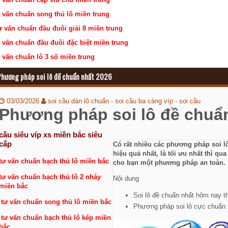
ư vấn chuẩn song thủ lô miền trung
ư vấn chuẩn đầu đuôi giải 8 miền trung
 vấn chuẩn đầu đuôi đặc biệt miền trung
 vấn chuẩn lô 3 số miền trung
Phương pháp soi lô đề chuẩn nhất 2026
03/03/2026
soi cầu dàn lô chuẩn - soi cầu ba càng víp - soi cầu
Phương pháp soi lô đề chuẩ
cầu siêu víp xs miền bắc siêu
cấp
Có rất nhiều các phương pháp soi 
hiệu quả nhất, là tối ưu nhất thì qua
tư vấn chuẩn bạch thủ lô miền bắc
cho bạn một phương pháp an toàn.
tư vấn chuẩn bạch thủ lô 2 nháy
Nội dung
miền bắc
Soi lô đề chuẩn nhất hôm nay 
tư vấn chuẩn song thủ lô miền bắc
Phương pháp soi lô cực chuẩn
tư vấn chuẩn bạch thủ lô kép miền
bắc