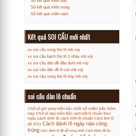
Số kết quả miền bắc
Số kết quả miền trung
Số kết quả miền nam
Kết quả SOI CẦU mới nhất
xs soi cầu song thủ lô mb víp
xs soi cầu bạch thủ lô 2 nháy mb víp
xs soi cầu dàn đề đầu đuôi mb víp
xs soi cầu dàn đề 8 con mb víp
xs soi cầu song thủ lô kép mb víp
soi cầu dàn lô chuẩn
chốt số miền bắc hôm
Chốt số giờ vàng miền bắc
nay
Chốt số đẹp miền Bắc
cách bắt lô chuẩn theo
cách tính lô
cách tính lô chuẩn
ngày
Cách tính lô
Cách đánh lô ngày nào cũng
đề 2021
trúng
cách đánh lô đề dễ trúng nhất
Cách đánh đề ăn