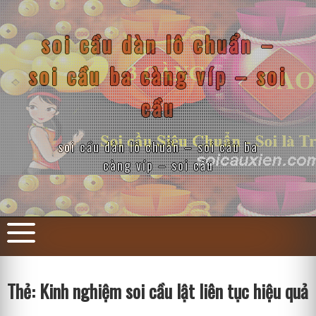
Skip
to
content
soi cầu dàn lô chuẩn –
soi cầu ba càng víp – soi
cầu
soi cầu dàn lô chuẩn – soi cầu ba
càng víp – soi cầu
Thẻ:
Kinh nghiệm soi cầu lật liên tục hiệu quả