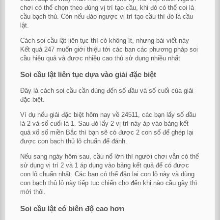
chơi có thể chọn theo đúng vị trí tạo cầu, khi đó có thể coi là
cầu bạch thủ. Còn nếu đảo ngược vị trí tạo cầu thì đó là cầu
lật.
Cách soi cầu lật liên tục thì có không ít, nhưng bài viết này
Kết quả 247 muốn giới thiệu tới các bạn các phương pháp soi
cầu hiệu quả và được nhiều cao thủ sử dụng nhiều nhất
Soi cầu lật liên tục dựa vào giải đặc biệt
Đây là cách soi cầu cần dùng đến số đầu và số cuối của giải
đặc biệt.
Ví dụ nếu giải đặc biệt hôm nay về 24511, các bạn lấy số đầu
là 2 và số cuối là 1. Sau đó lấy 2 vị trí này áp vào bảng kết
quả xổ số miền Bắc thì bạn sẽ có được 2 con số để ghép lại
được con bạch thủ lô chuẩn để đánh.
Nếu sang ngày hôm sau, cầu nổ lớn thì người chơi vẫn có thể
sử dụng vị trí 2 và 1 áp dụng vào bảng kết quả để có được
con lô chuẩn nhất. Các bạn có thể đảo lại con lô này và dùng
con bạch thủ lô này tiếp tục chiến cho đến khi nào cầu gãy thì
mới thôi.
Soi cầu lật có biên độ cao hơn