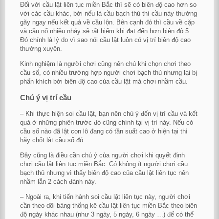
Đối với cầu lật liên tục miền Bắc thì sẽ có biên độ cao hơn so
với các cầu khác, bởi nếu là cầu bạch thủ thì cầu này thường
gãy ngay nếu kết quả về cầu lộn. Bên cạnh đó thì cầu về cặp
và cầu nổ nhiều nháy sẽ rất hiếm khi đạt đến hơn biên độ 5.
Đó chính là lý do vì sao nói cầu lật luôn có vị trí biên độ cao
thường xuyên.
Kinh nghiệm là người chơi cũng nên chú khi chọn chơi theo
cầu số, có nhiều trường hợp người chơi bạch thủ nhưng lại bị
phấn khích bởi biên độ cao của cầu lật mà chơi nhầm cầu.
Chú ý vị trí cầu
– Khi thực hiện soi cầu lật, bạn nên chú ý đến vị trí cầu và kết
quả ở những phiên trước đó cũng chính tại vị trí này. Nếu có
cầu số nào đã lật con lô đang có tần suất cao ở hiện tại thì
hãy chốt lật cầu số đó.
Đây cũng là điều cần chú ý của người chơi khi quyết định
chơi cầu lật liên tục miền Bắc. Có không ít người chơi cầu
bạch thủ nhưng vì thấy biên độ cao của cầu lật liên tục nên
nhầm lẫn 2 cách đánh này.
– Ngoài ra, khi tiến hành soi cầu lật liên tục này, người chơi
cần theo dõi bảng thống kê cầu lật liên tục miền Bắc theo biên
độ ngày khác nhau (như 3 ngày, 5 ngày, 6 ngày …) để có thể