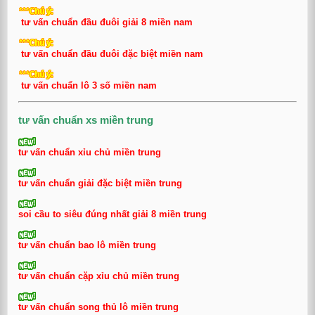
tư vấn chuẩn đầu đuôi giải 8 miền nam
tư vấn chuẩn đầu đuôi đặc biệt miền nam
tư vấn chuẩn lô 3 số miền nam
tư vấn chuẩn xs miền trung
tư vấn chuẩn xỉu chủ miền trung
tư vấn chuẩn giải đặc biệt miền trung
soi cầu to siêu đúng nhất giải 8 miền trung
tư vấn chuẩn bao lô miền trung
tư vấn chuẩn cặp xỉu chủ miền trung
tư vấn chuẩn song thủ lô miền trung