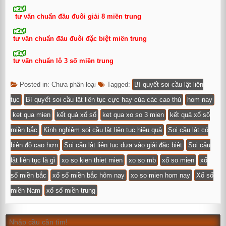
tư vấn chuẩn đầu đuôi giải 8 miền trung
tư vấn chuẩn đầu đuôi đặc biệt miền trung
tư vấn chuẩn lô 3 số miền trung
Posted in: Chưa phân loại
Tagged:
Bí quyết soi cầu lật liên
tục
Bí quyết soi cầu lật liên tục cực hay của các cao thủ
hom nay
ket qua mien
kết quả xổ số
ket qua xo so 3 mien
kết quả xổ số
miền bắc
Kinh nghiệm soi cầu lật liên tục hiệu quả
Soi cầu lật có
biên độ cao hơn
Soi cầu lật liên tục dựa vào giải đặc biệt
Soi cầu
lật liên tục là gì
xo so kien thiet mien
xo so mb
xổ so mien
xổ
số miền bắc
xổ số miền bắc hôm nay
xo so mien hom nay
Xổ số
miền Nam
xổ số miền trung