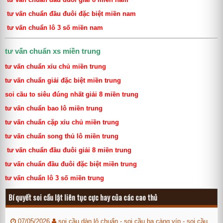
tư vấn chuẩn đầu đuôi đặc biệt miền nam
tư vấn chuẩn lô 3 số miền nam
tư vấn chuẩn xs miền trung
tư vấn chuẩn xỉu chủ miền trung
tư vấn chuẩn giải đặc biệt miền trung
soi cầu to siêu đúng nhất giải 8 miền trung
tư vấn chuẩn bao lô miền trung
tư vấn chuẩn cặp xỉu chủ miền trung
tư vấn chuẩn song thủ lô miền trung
tư vấn chuẩn đầu đuôi giải 8 miền trung
tư vấn chuẩn đầu đuôi đặc biệt miền trung
tư vấn chuẩn lô 3 số miền trung
Bí quyết soi cầu lật liên tục cực hay của các cao thủ
07/05/2026
soi cầu dàn lô chuẩn - soi cầu ba càng víp - soi cầu