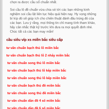
chọn ra được cầu số chuẩn nhất.
Soi cầu lô đề chuẩn vừa chia sẻ tới các bạn những kinh
nghiệm soi cầu lật liên tục hiệu quả hiện nay. Hy vọng những
bí kíp đó sẽ giúp ích cho chiên thuật đánh đâu trúng đó của
các bạn. Lưu ý rằng, mọi thông tin chỉ mang tính tham khảo,
hãy cân nhắc thật kỹ trước khi đưa ra mọi quyết định nhé.
Chúc tất cả các bạn may mắn!
cầu siêu víp xs miền bắc siêu cấp
tư vấn chuẩn bạch thủ lô miền bắc
tư vấn chuẩn bạch thủ lô 2 nháy miền bắc
tư vấn chuẩn song thủ lô miền bắc
tư vấn chuẩn bạch thủ lô kép miền bắc
tư vấn chuẩn song thủ lô kép miền bắc
tư vấn chuẩn bạch thủ đề miền bắc
tư vấn chuẩn song thủ đề miền bắc
tư vấn chuẩn dàn đề 4 số miền bắc
tư vấn chuẩn dàn đề 6 số miền bắc