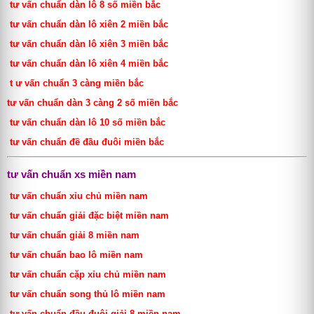
tư vấn chuẩn dàn lô 8 số miền bắc
tư vấn chuẩn dàn lô xiên 2 miền bắc
tư vấn chuẩn dàn lô xiên 3 miền bắc
tư vấn chuẩn dàn lô xiên 4 miền bắc
t ư vấn chuẩn 3 càng miền bắc
tư vấn chuẩn dàn 3 càng 2 số miền bắc
tư vấn chuẩn dàn lô 10 số miền bắc
tư vấn chuẩn đề đầu đuôi miền bắc
tư vấn chuẩn xs miền nam
tư vấn chuẩn xỉu chủ miền nam
tư vấn chuẩn giải đặc biệt miền nam
tư vấn chuẩn giải 8 miền nam
tư vấn chuẩn bao lô miền nam
tư vấn chuẩn cặp xỉu chủ miền nam
tư vấn chuẩn song thủ lô miền nam
tư vấn chuẩn đầu đuôi giải 8 miền nam