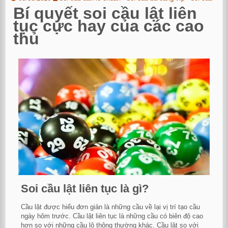
Bí quyết soi cầu lật liên
tục cực hay của các cao
thủ
Đăng
và
Soi cầu lật liên tục là gì?
Cầu lật được hiểu đơn giản là những cầu về lại vị trí tạo cầu
ngày hôm trước. Cầu lật liên tục là những cầu có biên độ cao
hơn so với những cầu lô thông thường khác. Cầu lật so với