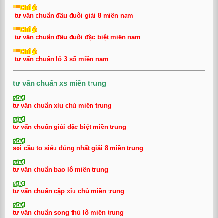
tư vấn chuẩn đầu đuôi giải 8 miền nam
tư vấn chuẩn đầu đuôi đặc biệt miền nam
tư vấn chuẩn lô 3 số miền nam
tư vấn chuẩn xs miền trung
tư vấn chuẩn xỉu chủ miền trung
tư vấn chuẩn giải đặc biệt miền trung
soi cầu to siêu đúng nhất giải 8 miền trung
tư vấn chuẩn bao lô miền trung
tư vấn chuẩn cặp xỉu chủ miền trung
tư vấn chuẩn song thủ lô miền trung