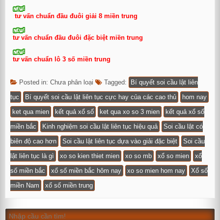
tư vấn chuẩn đầu đuôi giải 8 miền trung
tư vấn chuẩn đầu đuôi đặc biệt miền trung
tư vấn chuẩn lô 3 số miền trung
Posted in: Chưa phân loại
Tagged:
Bí quyết soi cầu lật liên
tục
Bí quyết soi cầu lật liên tục cực hay của các cao thủ
hom nay
ket qua mien
kết quả xổ số
ket qua xo so 3 mien
kết quả xổ số
miền bắc
Kinh nghiệm soi cầu lật liên tục hiệu quả
Soi cầu lật có
biên độ cao hơn
Soi cầu lật liên tục dựa vào giải đặc biệt
Soi cầu
lật liên tục là gì
xo so kien thiet mien
xo so mb
xổ so mien
xổ
số miền bắc
xổ số miền bắc hôm nay
xo so mien hom nay
Xổ số
miền Nam
xổ số miền trung