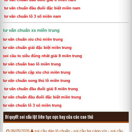
tư vấn chuẩn đầu đuôi đặc biệt miền nam
tư vấn chuẩn lô 3 số miền nam
tư vấn chuẩn xs miền trung
tư vấn chuẩn xỉu chủ miền trung
tư vấn chuẩn giải đặc biệt miền trung
soi cầu to siêu đúng nhất giải 8 miền trung
tư vấn chuẩn bao lô miền trung
tư vấn chuẩn cặp xỉu chủ miền trung
tư vấn chuẩn song thủ lô miền trung
tư vấn chuẩn đầu đuôi giải 8 miền trung
tư vấn chuẩn đầu đuôi đặc biệt miền trung
tư vấn chuẩn lô 3 số miền trung
Bí quyết soi cầu lật liên tục cực hay của các cao thủ
06/05/2026
soi cầu dàn lô chuẩn - soi cầu ba càng víp - soi cầu