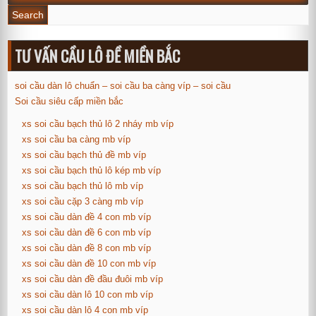
Search
TƯ VẤN CẦU LÔ ĐỀ MIỀN BẮC
soi cầu dàn lô chuẩn – soi cầu ba càng víp – soi cầu
Soi cầu siêu cấp miền bắc
xs soi cầu bạch thủ lô 2 nháy mb víp
xs soi cầu ba càng mb víp
xs soi cầu bạch thủ đề mb víp
xs soi cầu bạch thủ lô kép mb víp
xs soi cầu bạch thủ lô mb víp
xs soi cầu cặp 3 càng mb víp
xs soi cầu dàn đề 4 con mb víp
xs soi cầu dàn đề 6 con mb víp
xs soi cầu dàn đề 8 con mb víp
xs soi cầu dàn đề 10 con mb víp
xs soi cầu dàn đề đầu đuôi mb víp
xs soi cầu dàn lô 10 con mb víp
xs soi cầu dàn lô 4 con mb víp