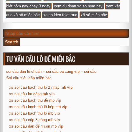
biệt hôm nay chạy 3 ngày
xem du doan xo so hom nay
xem kêt
qua xô sô miên băc
xo so kien thiet truc
xổ số miền bắc
Search
TƯ VẤN CẦU LÔ ĐỀ MIỀN BẮC
soi cầu dàn lô chuẩn – soi cầu ba càng víp – soi cầu
Soi cầu siêu cấp miền bắc
xs soi cầu bạch thủ lô 2 nháy mb víp
xs soi cầu ba càng mb víp
xs soi cầu bạch thủ đề mb víp
xs soi cầu bạch thủ lô kép mb víp
xs soi cầu bạch thủ lô mb víp
xs soi cầu cặp 3 càng mb víp
xs soi cầu dàn đề 4 con mb víp