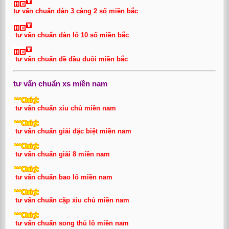
tư vấn chuẩn dàn 3 càng 2 số miền bắc
tư vấn chuẩn dàn lô 10 số miền bắc
tư vấn chuẩn đề đầu đuôi miền bắc
tư vấn chuẩn xs miền nam
tư vấn chuẩn xỉu chủ miền nam
tư vấn chuẩn giải đặc biệt miền nam
tư vấn chuẩn giải 8 miền nam
tư vấn chuẩn bao lô miền nam
tư vấn chuẩn cặp xỉu chủ miền nam
tư vấn chuẩn song thủ lô miền nam