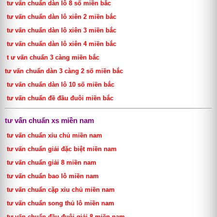
tư vấn chuẩn dàn lô 8 số miền bắc
tư vấn chuẩn dàn lô xiên 2 miền bắc
tư vấn chuẩn dàn lô xiên 3 miền bắc
tư vấn chuẩn dàn lô xiên 4 miền bắc
t ư vấn chuẩn 3 càng miền bắc
tư vấn chuẩn dàn 3 càng 2 số miền bắc
tư vấn chuẩn dàn lô 10 số miền bắc
tư vấn chuẩn đề đầu đuôi miền bắc
tư vấn chuẩn xs miền nam
tư vấn chuẩn xỉu chủ miền nam
tư vấn chuẩn giải đặc biệt miền nam
tư vấn chuẩn giải 8 miền nam
tư vấn chuẩn bao lô miền nam
tư vấn chuẩn cặp xỉu chủ miền nam
tư vấn chuẩn song thủ lô miền nam
tư vấn chuẩn đầu đuôi giải 8 miền nam