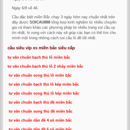
Ngày 6/8 về 46.
Cầu đặc biệt miền Bắc chạy 3 ngày hôm nay chuẩn nhất trên
đây được
SOICAU888
tổng hợp kinh nghiệm từ nhiều chuyên
gia và tham khảo các phương pháp từ nhiều trang soi cầu uy
tín nhất, hi vọng với cách này sẽ giúp các bạn có thể tìm cho
mình một trong những cách soi cầu lô đề tốt nhất.
cầu siêu víp xs miền bắc siêu cấp
tư vấn chuẩn bạch thủ lô miền bắc
tư vấn chuẩn bạch thủ lô 2 nháy miền bắc
tư vấn chuẩn song thủ lô miền bắc
tư vấn chuẩn bạch thủ lô kép miền bắc
tư vấn chuẩn song thủ lô kép miền bắc
tư vấn chuẩn bạch thủ đề miền bắc
tư vấn chuẩn song thủ đề miền bắc
tư vấn chuẩn dàn đề 4 số miền bắc
tư vấn chuẩn dàn đề 6 số miền bắc