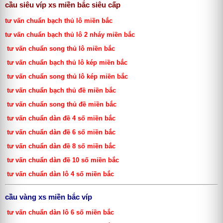
cầu siêu víp xs miền bắc siêu cấp
tư vấn chuẩn bạch thủ lô miền bắc
tư vấn chuẩn bạch thủ lô 2 nháy miền bắc
tư vấn chuẩn song thủ lô miền bắc
tư vấn chuẩn bạch thủ lô kép miền bắc
tư vấn chuẩn song thủ lô kép miền bắc
tư vấn chuẩn bạch thủ đề miền bắc
tư vấn chuẩn song thủ đề miền bắc
tư vấn chuẩn dàn đề 4 số miền bắc
tư vấn chuẩn dàn đề 6 số miền bắc
tư vấn chuẩn dàn đề 8 số miền bắc
tư vấn chuẩn dàn đề 10 số miền bắc
tư vấn chuẩn dàn lô 4 số miền bắc
cầu vàng xs miền bắc víp
tư vấn chuẩn dàn lô 6 số miền bắc