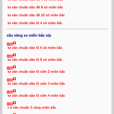
tư vấn chuẩn dàn đề 8 số miền bắc
tư vấn chuẩn dàn đề 10 số miền bắc
tư vấn chuẩn dàn lô 4 số miền bắc
cầu vàng xs miền bắc víp
tư vấn chuẩn dàn lô 6 số miền bắc
tư vấn chuẩn dàn lô 8 số miền bắc
tư vấn chuẩn dàn lô xiên 2 miền bắc
tư vấn chuẩn dàn lô xiên 3 miền bắc
tư vấn chuẩn dàn lô xiên 4 miền bắc
t ư vấn chuẩn 3 càng miền bắc