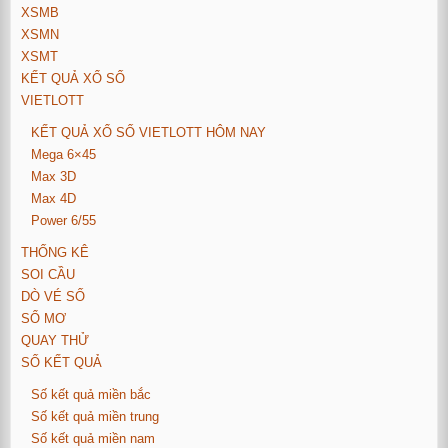
XSMB
XSMN
XSMT
KẾT QUẢ XỔ SỐ
VIETLOTT
KẾT QUẢ XỔ SỐ VIETLOTT HÔM NAY
Mega 6×45
Max 3D
Max 4D
Power 6/55
THỐNG KÊ
SOI CẦU
DÒ VÉ SỐ
SỔ MƠ
QUAY THỬ
SỐ KẾT QUẢ
Số kết quả miền bắc
Số kết quả miền trung
Số kết quả miền nam