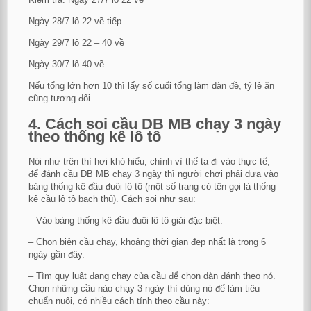
Ngày 28/7 lô 22 về tiếp
Ngày 29/7 lô 22 – 40 về
Ngày 30/7 lô 40 về.
Nếu tổng lớn hơn 10 thì lấy số cuối tổng làm dàn đề, tỷ lệ ăn
cũng tương đối.
4. Cách soi cầu DB MB chạy 3 ngày
theo thống kê lô tô
Nói như trên thì hơi khó hiểu, chính vì thế ta đi vào thực tế,
để đánh cầu DB MB chạy 3 ngày thì người chơi phải dựa vào
bảng thống kê đầu đuôi lô tô (một số trang có tên gọi là thống
kê cầu lô tô bạch thủ). Cách soi như sau:
– Vào bảng thống kê đầu đuôi lô tô giải đặc biệt.
– Chọn biên cầu chạy, khoảng thời gian đẹp nhất là trong 6
ngày gần đây.
– Tìm quy luật đang chạy của cầu để chọn dàn đánh theo nó.
Chọn những cầu nào chạy 3 ngày thì dùng nó để làm tiêu
chuẩn nuôi, có nhiều cách tính theo cầu này: