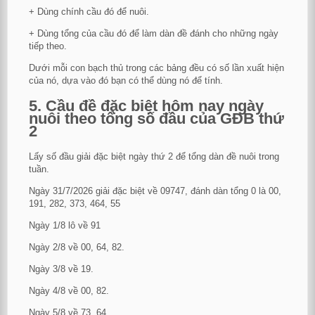
+ Dùng chính cầu đó để nuôi.
+ Dùng tổng của cầu đó để làm dàn đề đánh cho những ngày
tiếp theo.
Dưới mỗi con bạch thủ trong các bảng đều có số lần xuất hiện
của nó, dựa vào đó bạn có thể dùng nó để tính.
5. Cầu đề đặc biệt hôm nay ngày
nuôi theo tổng số đầu của GĐB thứ
2
Lấy số đầu giải đặc biệt ngày thứ 2 để tổng dàn đề nuôi trong
tuần.
Ngày 31/7/2026 giải đặc biệt về 09747, đánh dàn tổng 0 là 00,
191, 282, 373, 464, 55
Ngày 1/8 lô về 91
Ngày 2/8 về 00, 64, 82.
Ngày 3/8 về 19.
Ngày 4/8 về 00, 82.
Ngày 5/8 về 73, 64.