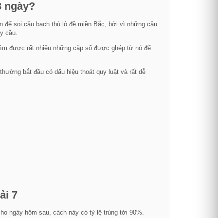
3 ngày?
để soi cầu bạch thủ lô đề miền Bắc, bởi vì những cầu
ãy cầu.
 tìm được rất nhiều những cặp số được ghép từ nó để
thường bắt đầu có dấu hiệu thoát quy luật và rất dễ
ải 7
cho ngày hôm sau, cách này có tỷ lệ trúng tới 90%.