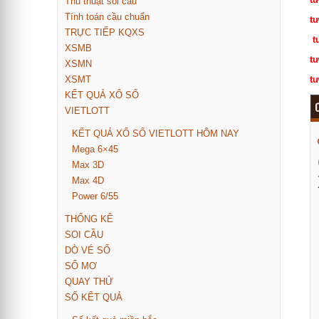
Thủ thuật soi cầu
Tính toán cầu chuẩn
t
TRỰC TIẾP KQXS
t
XSMB
tư
XSMN
XSMT
tư
KẾT QUẢ XỔ SỐ
C
VIETLOTT
KẾT QUẢ XỔ SỐ VIETLOTT HÔM NAY
Mega 6×45
Max 3D
Max 4D
Power 6/55
THỐNG KÊ
SOI CẦU
DÒ VÉ SỐ
SỔ MƠ
QUAY THỬ
SỐ KẾT QUẢ