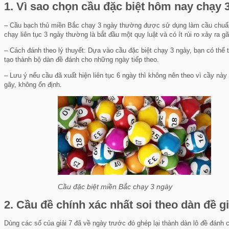
1. Vì sao chọn cầu đặc biệt hôm nay chạy 
– Cầu bạch thủ miền Bắc chạy 3 ngày thường được sử dụng làm cầu chuẩn 
chạy liên tục 3 ngày thường là bắt đầu một quy luật và có ít rủi ro xảy ra g
– Cách đánh theo lý thuyết: Dựa vào cầu đặc biệt chạy 3 ngày, bạn có thể
tạo thành bộ dàn đề đánh cho những ngày tiếp theo.
– Lưu ý nếu cầu đã xuất hiện liên tục 6 ngày thì không nên theo vì cầy này 
gãy, không ổn định.
Cầu đặc biệt miền Bắc chạy 3 ngày
2. Cầu đề chính xác nhất soi theo dàn đề gi
Dùng các số của giải 7 đã về ngày trước đó ghép lại thành dàn lô đề đánh 