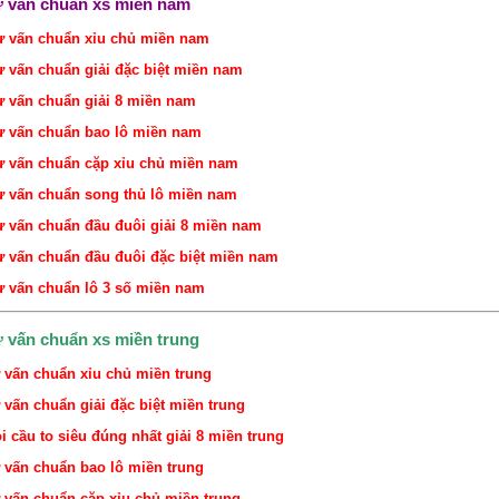
ư vấn chuẩn xs miền nam
ư vấn chuẩn xỉu chủ miền nam
ư vấn chuẩn giải đặc biệt miền nam
ư vấn chuẩn giải 8 miền nam
ư vấn chuẩn bao lô miền nam
ư vấn chuẩn cặp xỉu chủ miền nam
ư vấn chuẩn song thủ lô miền nam
ư vấn chuẩn đầu đuôi giải 8 miền nam
ư vấn chuẩn đầu đuôi đặc biệt miền nam
ư vấn chuẩn lô 3 số miền nam
ư vấn chuẩn xs miền trung
ư vấn chuẩn xỉu chủ miền trung
 vấn chuẩn giải đặc biệt miền trung
i cầu to siêu đúng nhất giải 8 miền trung
ư vấn chuẩn bao lô miền trung
ư vấn chuẩn cặp xỉu chủ miền trung