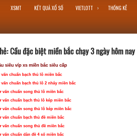
XSMT
KẾT QUẢ XỔ SỐ
VIETLOTT
THỐNG KÊ
hẻ:
Cầu đặc biệt miền bắc chạy 3 ngày hôm nay 
ầu siêu víp xs miền bắc siêu cấp
ư vấn chuẩn bạch thủ lô miền bắc
ư vấn chuẩn bạch thủ lô 2 nháy miền bắc
ư vấn chuẩn song thủ lô miền bắc
ư vấn chuẩn bạch thủ lô kép miền bắc
ư vấn chuẩn song thủ lô kép miền bắc
ư vấn chuẩn bạch thủ đề miền bắc
ư vấn chuẩn song thủ đề miền bắc
ư vấn chuẩn dàn đề 4 số miền bắc