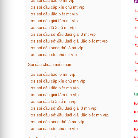
xs soi cầu bao lô mt víp
t
xs soi cầu cặp xíu chủ mt víp
t
xs soi cầu đặc biệt mt víp
t
xs soi cầu giải tám mt víp
xs soi cầu lô 3 số mt víp
t
xs soi cầu sớ đầu đuôi giải 8 mt víp
t
xs soi cầu sớ đầu đuôi giải đặc biệt mt víp
t
xs soi cầu song thủ lô mt víp
t
xs soi cầu xíu chủ mt víp
t
Soi cầu chuẩn miền nam
t
xs soi cầu bao lô mn víp
t
xs soi cầu cặp xíu chủ mn víp
xs soi cầu đặc biệt mn víp
t
xs soi cầu giải tám mn víp
xs soi cầu lô 3 số mn víp
t
xs soi cầu sớ đầu đuôi giải 8 mn víp
tư
xs soi cầu sớ đầu đuôi giải đặc biệt mn víp
so
xs soi cầu song thủ lô mn víp
xs soi cầu xíu chủ mn víp
t
t