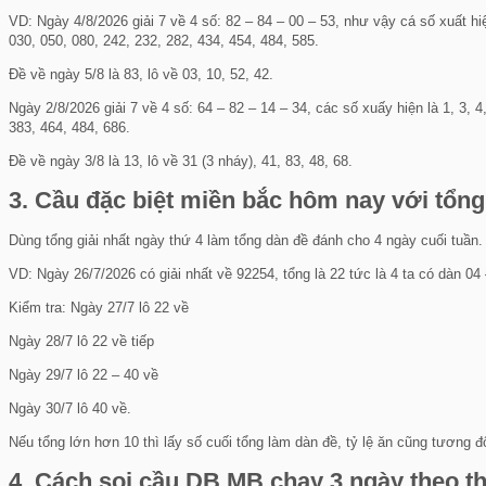
VD: Ngày 4/8/2026 giải 7 về 4 số: 82 – 84 – 00 – 53, như vậy cá số xuất hiệ
030, 050, 080, 242, 232, 282, 434, 454, 484, 585.
Đề về ngày 5/8 là 83, lô về 03, 10, 52, 42.
Ngày 2/8/2026 giải 7 về 4 số: 64 – 82 – 14 – 34, các số xuấy hiện là 1, 3, 4,
383, 464, 484, 686.
Đề về ngày 3/8 là 13, lô về 31 (3 nháy), 41, 83, 48, 68.
3. Cầu đặc biệt miền bắc hôm nay với tổng 
Dùng tổng giải nhất ngày thứ 4 làm tổng dàn đề đánh cho 4 ngày cuối tuần.
VD: Ngày 26/7/2026 có giải nhất về 92254, tổng là 22 tức là 4 ta có dàn 04 
Kiểm tra: Ngày 27/7 lô 22 về
Ngày 28/7 lô 22 về tiếp
Ngày 29/7 lô 22 – 40 về
Ngày 30/7 lô 40 về.
Nếu tổng lớn hơn 10 thì lấy số cuối tổng làm dàn đề, tỷ lệ ăn cũng tương đố
4. Cách soi cầu DB MB chạy 3 ngày theo th