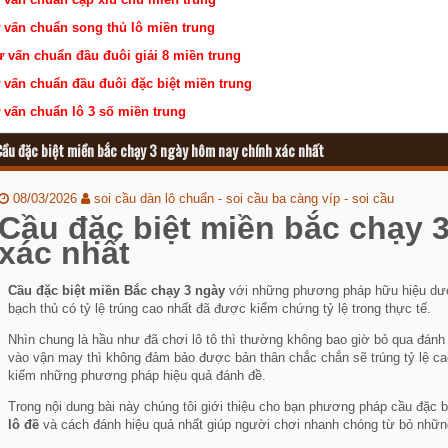
ư vấn chuẩn song thủ lô miền trung
ư vấn chuẩn đầu đuôi giải 8 miền trung
 vấn chuẩn đầu đuôi đặc biệt miền trung
 vấn chuẩn lô 3 số miền trung
ầu đặc biệt miền bắc chạy 3 ngày hôm nay chính xác nhất
08/03/2026
soi cầu dàn lô chuẩn - soi cầu ba càng víp - soi cầu
Cầu đặc biệt miền bắc chạy 
xác nhất
Cầu đặc biệt miền Bắc chạy 3 ngày
với những phương pháp hữu hiệu dưới
bạch thủ có tỷ lệ trúng cao nhất đã được kiểm chứng tỷ lệ trong thực tế.
Nhìn chung là hầu như đã chơi lô tô thì thường không bao giờ bỏ qua đánh 
vào vận may thì không đảm bảo được bản thân chắc chắn sẽ trúng tỷ lệ c
kiếm những phương pháp hiệu quả đánh đề.
Trong nội dung bài này chúng tôi giới thiệu cho bạn phương pháp cầu đặc 
lô đề
và cách đánh hiệu quả nhất giúp người chơi nhanh chóng từ bỏ những b