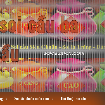
soi cầu ba
cầu
ng
Soi cầu chuẩn miền nam
Thủ thuật soi cầu