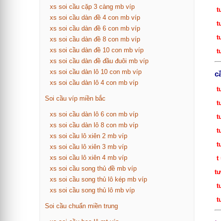
xs soi cầu cặp 3 càng mb víp
t
xs soi cầu dàn đề 4 con mb víp
t
xs soi cầu dàn đề 6 con mb víp
t
xs soi cầu dàn đề 8 con mb víp
xs soi cầu dàn đề 10 con mb víp
t
xs soi cầu dàn đề đầu đuôi mb víp
xs soi cầu dàn lô 10 con mb víp
c
xs soi cầu dàn lô 4 con mb víp
t
Soi cầu víp miền bắc
t
xs soi cầu dàn lô 6 con mb víp
t
xs soi cầu dàn lô 8 con mb víp
t
xs soi cầu lô xiên 2 mb víp
t
xs soi cầu lô xiên 3 mb víp
xs soi cầu lô xiên 4 mb víp
t
xs soi cầu song thủ đề mb víp
t
xs soi cầu song thủ lô kép mb víp
t
xs soi cầu song thủ lô mb víp
t
Soi cầu chuẩn miền trung